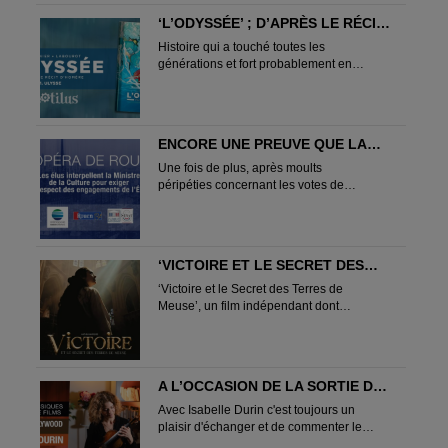
‘L’ODYSSÉE’ ; D’APRÈS LE RÉCIT
D’HOMÈRE ; EST PARU CHEZ
Histoire qui a touché toutes les
NOOTILUS… OFFREZ-VOUS UNE
générations et fort probablement en
JOLIE VIRÉE DANS UN DES PLUS
enchantera maintes autres dans
GRANDS CLASSIQUES DE
l’avenir,...
L’HISTOIRE
ENCORE UNE PREUVE QUE LA
CULTURE N’EST PAS LA
Une fois de plus, après moults
BIENVENUE EN FRANCE ; ET UN
péripéties concernant les votes de
CONSTAT DE PLUS EN PLUS
budgets et les enveloppes allouées à...
ALARMANT QUANT AUX
DOTATIONS… ET ICI IL S’AGIT DE
L’OPÉRA DE ROUEN !
‘VICTOIRE ET LE SECRET DES
TERRES DE MEUSE’… ENTRE
‘Victoire et le Secret des Terres de
IMMERSION DANS L’HISTOIRE,
Meuse’, un film indépendant dont
TRÉSORS, AVENTURE FAMILIALE
l’action se déroule dans le...
OU QUÊTE INITIATIQUE ; LE
PREMIER FILM SIGNÉ BAPTISTE
KASPROWICZ, UN FILM HORS
A L’OCCASION DE LA SORTIE DE
CIRCUIT, TOURNÉ EN 21 JOURS,
L’ALBUM ‘EXILE TO
EST À DÉCOUVRIR !
Avec Isabelle Durin c'est toujours un
HOLLYWOOD’, ISABELLE DURIN
plaisir d'échanger et de commenter les
S’EST PRÊTÉE AU PETIT JEU DES
différents aspects de ses projets, et