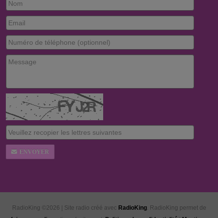
ENVOYER
RadioKing ©2026 | Site radio créé avec
RadioKing
. RadioKing permet de