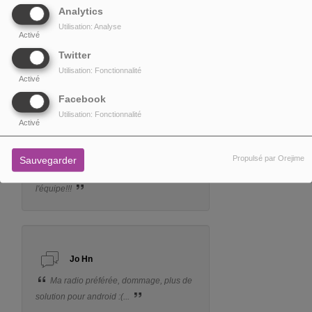
Analytics
Utilisation: Analyse
Activé
Mathilde
Twitter
Merci pour ce site cinéma et séries !
Utilisation: Fonctionnalité
Activé
J'adore
Facebook
Utilisation: Fonctionnalité
Activé
Joseph
Propulsé par Orejime
Sauvegarder
Quel délice Cinémaradio ! Bravo
l'équipe!!!
Jo Hn
Ma radio préférée, dommage, plus de
solution pour android :(...