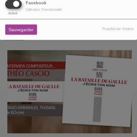
Facebook
Utilisation: Fonctionnalité
Activé
PARTAGEZ !
Propulsé par Orejime
Sauvegarder
VOIR AUSSI