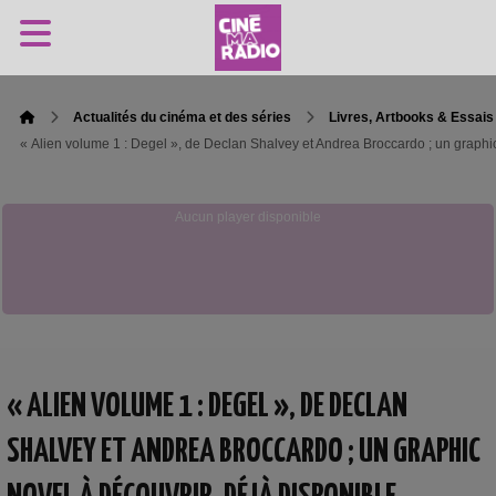
Actualités du cinéma et des séries
Livres, Artbooks & Essais
« Alien volume 1 : Degel », de Declan Shalvey et Andrea Broccardo ; un graphic
Aucun player disponible
« ALIEN VOLUME 1 : DEGEL », DE DECLAN
SHALVEY ET ANDREA BROCCARDO ; UN GRAPHIC