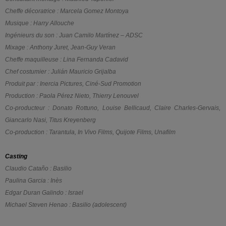
Cheffe décoratrice : Marcela Gomez Montoya
Musique : Harry Allouche
Ingénieurs du son : Juan Camilo Martínez – ADSC
Mixage : Anthony Juret, Jean-Guy Veran
Cheffe maquilleuse : Lina Fernanda Cadavid
Chef costumier : Julián Mauricio Grijalba
Produit par : Inercia Pictures, Ciné-Sud Promotion
Production : Paola Pérez Nieto, Thierry Lenouvel
Co-producteur : Donato Rottuno, Louise Bellicaud, Claire Charles-Gervais,
Giancarlo Nasi, Titus Kreyenberg
Co-production : Tarantula, In Vivo Films, Quijote Films, Unafilm
Casting
Claudio Cataño : Basilio
Paulina Garcia : Inès
Edgar Duran Galindo : Israel
Michael Steven Henao : Basilio (adolescent)