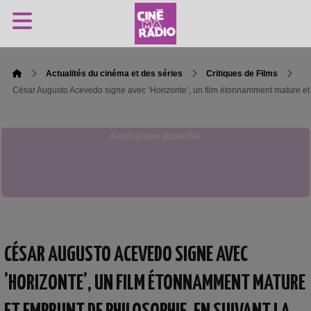
Actualités du cinéma et des séries
Critiques de Films
César Augusto Acevedo signe avec ’Horizonte’, un film étonnamment mature et
Aucun player disponible
CÉSAR AUGUSTO ACEVEDO SIGNE AVEC
’HORIZONTE’, UN FILM ÉTONNAMMENT MATURE