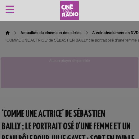
Actualités du cinéma et des séries
A voir absolument en DVD
‘COMME UNE ACTRICE’ de SÉBASTIEN BAILLY ; le portrait osé d’une femme et 
Aucun player disponible
‘COMME UNE ACTRICE’ DE SÉBASTIEN
BAILLY ; LE PORTRAIT OSÉ D’UNE FEMME ET UN