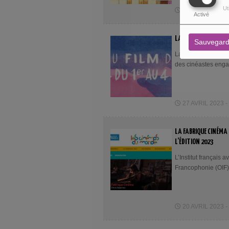
Ut
06 MAI 2023 - 1
Activé
LA SECONDE ÉDITION 
Sauvegard
La seconde édition 
des cinéastes enga
27 AVRIL 2023 -
LA FABRIQUE CINÉMA
L’ÉDITION 2023
L’Institut français
Francophonie (OIF)
20 AVRIL 2023 -