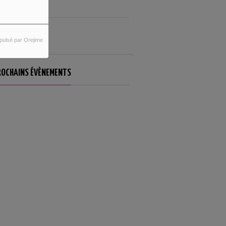
PODCAST (2)
SCIENCE-FICTION (3)
pulsé par Orejime
ROCHAINS ÉVÈNEMENTS