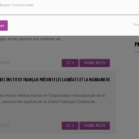
ilisation: Fonctionnalité
3:00
0
VOIR PLUS
DU FESTIVAL DU FILM DE DEMAIN AURA LIEU DU 1ER AU 4 JUIN 2023
Pro
er
de ce festival se déroulant à Vierzon, mettra encore à l’honneur
gés, et des œuvres aux schémas de...
P
 09:00
0
VOIR PLUS
 DE L’INSTITUT FRANÇAIS PRÉSENTE LES LAURÉATS ET LA MARRAINE DE
 avec France Médias Monde et l’Organisation internationale de la
, annonce les lauréats de la 15ème Fabrique Cinéma de...
 12:00
0
VOIR PLUS