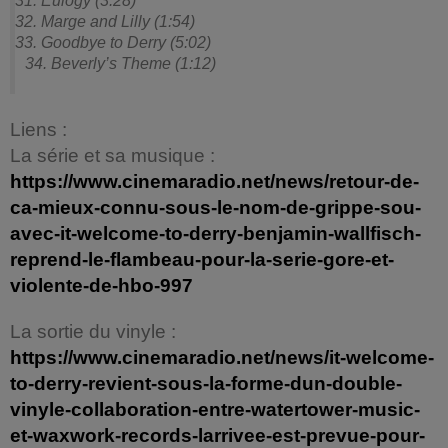
31. Eulogy (3:28)
32. Marge and Lilly (1:54)
33. Goodbye to Derry (5:02)
34. Beverly’s Theme (1:12)
Liens :
La série et sa musique :
https://www.cinemaradio.net/news/retour-de-
ca-mieux-connu-sous-le-nom-de-grippe-sou-
avec-it-welcome-to-derry-benjamin-wallfisch-
reprend-le-flambeau-pour-la-serie-gore-et-
violente-de-hbo-997
La sortie du vinyle :
https://www.cinemaradio.net/news/it-welcome-
to-derry-revient-sous-la-forme-dun-double-
vinyle-collaboration-entre-watertower-music-
et-waxwork-records-larrivee-est-prevue-pour-