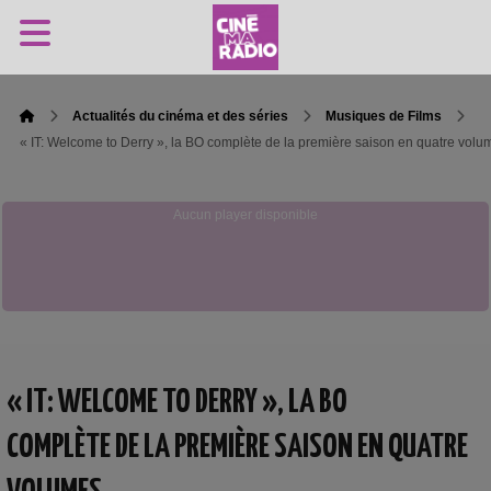
Actualités du cinéma et des séries
Musiques de Films
« IT: Welcome to Derry », la BO complète de la première saison en quatre vo
Aucun player disponible
« IT: WELCOME TO DERRY », LA BO
COMPLÈTE DE LA PREMIÈRE SAISON EN QUATRE