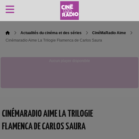
Actualités du cinéma et des séries
CinéMaRadio Aime
Cinémaradio Aime La Trilogie Flamenca de Carlos Saura
Aucun player disponible
CINÉMARADIO AIME LA TRILOGIE
FLAMENCA DE CARLOS SAURA