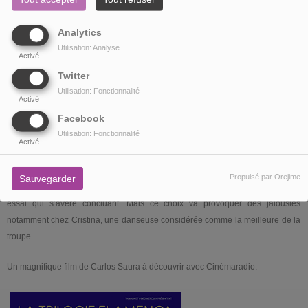
Analytics
Utilisation: Analyse
Activé
Twitter
CARMEN
Utilisation: Fonctionnalité
Activé
Espagne - 1983 - 1h42 - Couleur -
Version intégrale restaurée
Facebook
Utilisation: Fonctionnalité
Antonio, un chorégraphe espagnol, doit monter un ballet sur la musique de
Activé
Carmen, le fameux opéra de Bizet. Mais il lui manque une interprète pour le
rôle principal. Après de nombreuses recherches, il découvre enfin l’oiseau rare
Propulsé par Orejime
Sauvegarder
dont le prénom est... Carmen! Antonio s’enthousiasme et la convoque pour un
essai qui s’avère concluant. Mais ce choix va provoquer des jalousies
notamment chez Cristina, une danseuse considérée comme la meilleure de la
troupe.
Un magnifique film de Carlos Saura à découvrir avec Cinémaradio.